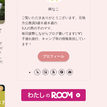
林なこ
ご覧いただきありがとうございます。元地
方公務員3歳６歳８歳の
3人の男の子のママ。
ピ
毎日疲弊しながらブログ書いてます(;'∀')
子連れ旅行、キャンプ等の情報発信してい
で
ます！
ンピ
！
プロフィール
し
私た
プ