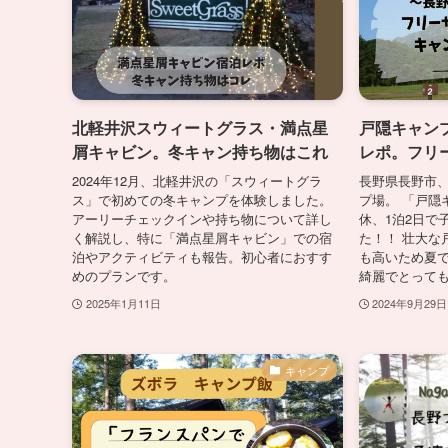
北軽井沢スウィートグラス・満点星
戸隠キャン
屑キャビン。冬キャン持ち物はこれ
レポ。フリ
2024年12月、北軽井沢の「スウィートグラ
長野県長野市、
ス」で初めての冬キャンプを体験しました。
プ場。 「戸隠キ
アーリーチェックインや持ち物について詳し
休、1泊2日で
く解説し、特に「満点星屑キャビン」での宿
た！！ 壮大な
泊やアクティビティも報告。初心者におすす
も高いため夏
めのプランです。
綺麗でとっても
2025年1月11日
2024年9月29日
キャンプ