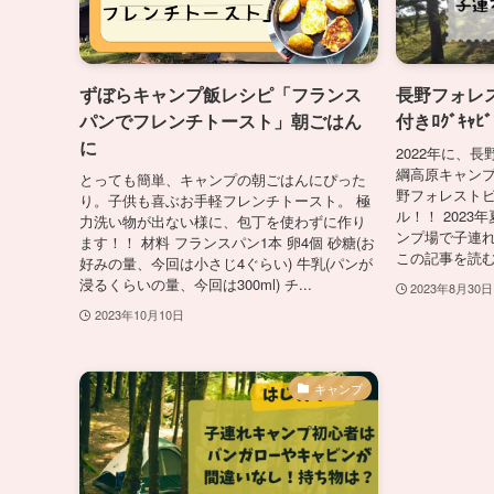
ずぼらキャンプ飯レシピ「フランス
長野フォレス
パンでフレンチトースト」朝ごはん
付きﾛｸﾞｷｬﾋﾞ
に
2022年に、
綱高原キャンプ場が N
とっても簡単、キャンプの朝ごはんにぴった
野フォレストビ
り。子供も喜ぶお手軽フレンチトースト。 極
ル！！ 202
力洗い物が出ない様に、包丁を使わずに作り
ンプ場で子連
ます！！ 材料 フランスパン1本 卵4個 砂糖(お
この記事を読む
好みの量、今回は小さじ4ぐらい) 牛乳(パンが
浸るくらいの量、今回は300ml) チ...
2023年8月30日
2023年10月10日
キャンプ