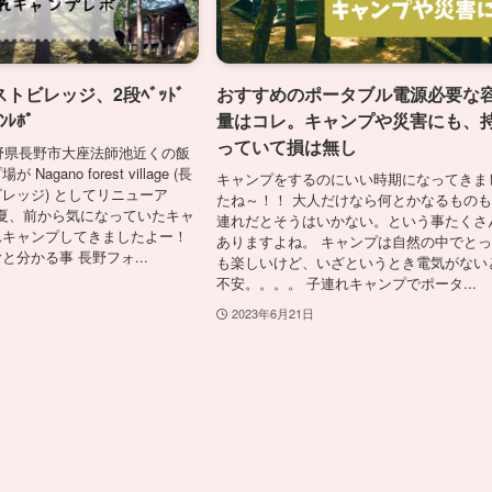
トビレッジ、2段ﾍﾞｯﾄﾞ
おすすめのポータブル電源必要な
ﾝﾚﾎﾟ
量はコレ。キャンプや災害にも、
っていて損は無し
長野県長野市大座法師池近くの飯
agano forest village (長
キャンプをするのにいい時期になってきま
レッジ) としてリニューア
たね～！！ 大人だけなら何とかなるもの
3年夏、前から気になっていたキャ
連れだとそうはいかない。という事たくさ
れキャンプしてきましたよー！
ありますよね。 キャンプは自然の中でと
と分かる事 長野フォ...
も楽しいけど、いざというとき電気がない
不安。。。。 子連れキャンプでポータ...
2023年6月21日