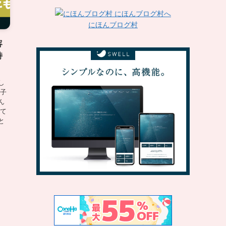
にほんブログ村
容
持
し
も子
ん
って
と