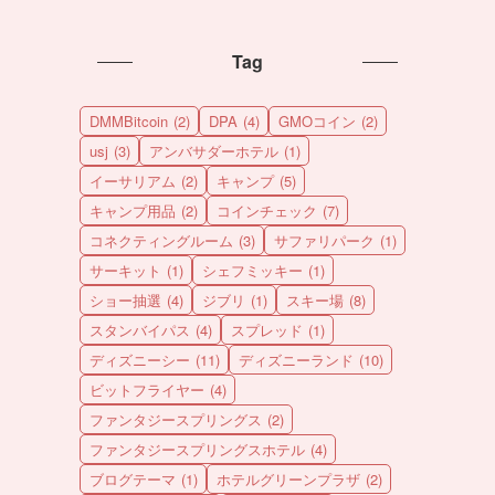
Tag
DMMBitcoin
(2)
DPA
(4)
GMOコイン
(2)
usj
(3)
アンバサダーホテル
(1)
イーサリアム
(2)
キャンプ
(5)
キャンプ用品
(2)
コインチェック
(7)
コネクティングルーム
(3)
サファリパーク
(1)
サーキット
(1)
シェフミッキー
(1)
ショー抽選
(4)
ジブリ
(1)
スキー場
(8)
スタンバイパス
(4)
スプレッド
(1)
ディズニーシー
(11)
ディズニーランド
(10)
ビットフライヤー
(4)
ファンタジースプリングス
(2)
ファンタジースプリングスホテル
(4)
ブログテーマ
(1)
ホテルグリーンプラザ
(2)