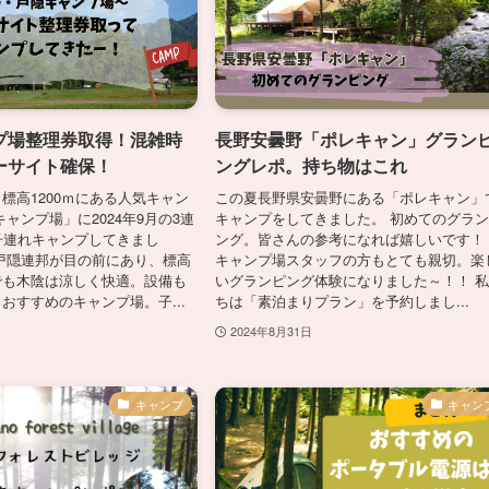
プ場整理券取得！混雑時
長野安曇野「ポレキャン」グラン
ーサイト確保！
ングレポ。持ち物はこれ
標高1200ｍにある人気キャン
この夏長野県安曇野にある「ポレキャン」
ャンプ場」に2024年9月の3連
キャンプをしてきました。 初めてのグラ
子連れキャンプしてきまし
ング。皆さんの参考になれば嬉しいです！
戸隠連邦が目の前にあり、標高
キャンプ場スタッフの方もとても親切。楽
でも木陰は涼しく快適。設備も
いグランピング体験になりました～！！ 
おすすめのキャンプ場。子...
ちは「素泊まりプラン」を予約しまし...
2024年8月31日
キャンプ
キャン