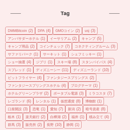
Tag
(2)
(4)
(2)
(3)
DMMBitcoin
DPA
GMOコイン
usj
(1)
(2)
(5)
アンバサダーホテル
イーサリアム
キャンプ
(2)
(7)
(3)
キャンプ用品
コインチェック
コネクティングルーム
(1)
(1)
(1)
サファリパーク
サーキット
シェフミッキー
(4)
(1)
(8)
(4)
ショー抽選
ジブリ
スキー場
スタンバイパス
(1)
(11)
(10)
スプレッド
ディズニーシー
ディズニーランド
(4)
(2)
ビットフライヤー
ファンタジースプリングス
(4)
(1)
ファンタジースプリングスホテル
ブログテーマ
(2)
(3)
(7)
ホテルグリーンプラザ
ポータブル電源
ミラコスタ
(6)
(1)
(8)
(1)
レゴランド
レンタル
仮想通貨
博物館
(3)
(1)
(7)
(2)
(8)
口座開設
恐竜
愛知
新潟
暗号資産
(1)
(2)
(2)
(1)
(4)
栃木
楽天銀行
白樺湖
福井
積み立て
(3)
(2)
(10)
(1)
群馬
販売所
長野
静岡