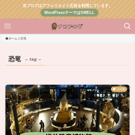
当ブログはアフェリエイト広告を利用しています。
WordPressテーマはSWELL
ホーム
恐竜
恐竜
– tag –
その他